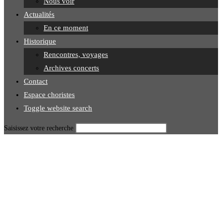
Nous voir
Actualités
En ce moment
Historique
Rencontres, voyages
Archives concerts
Contact
Espace choristes
Toggle website search
Saisissez votre recherche
Close
this
module