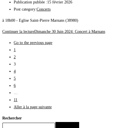
Publication publiée :
15 février 2026
Post category:
Concerts
à 18h00 - Eglise Saint-Pierre Marnans (38980)
Continuer la lecture
Dimanche 30 Juin 2024: Concert à Marnans
Go to the previous page
1
2
3
4
5
6
…
11
Aller à la page suivante
Rechercher
Rechercher