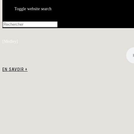
Toggle website search
[Medley]
EN SAVOIR +