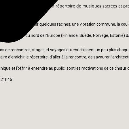
ir de chanter a cappella un répertoire de musiques sacrées et prof
, il s’agit de retrouver quelques racines, une vibration commune, la coule
aines venues du nord de l’Europe (Finlande, Suède, Norvège, Estonie) d
ours de rencontres, stages et voyages qui enrichissent un peu plus chaqu
e d’enrichir le répertoire, d’aller à la rencontre, de savourer l’archit
honique et l’offrir à entendre au public, sont les motivations de ce chœu
à 21h45